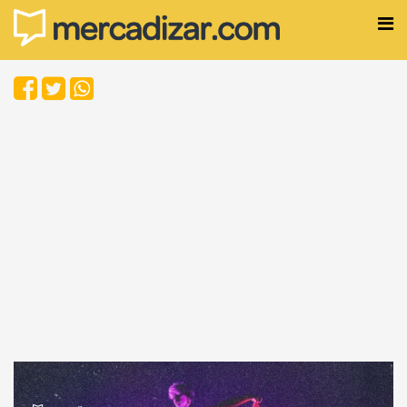
Sofia Lourenço
; 12/03/2025 às 18:44
Agenda cultural de março:
saiba quais eventos
movimentarão os estados do
Norte
O Mercadizar fez uma seleção dos eventos que
acontecerão nos estados da região; confira a lista