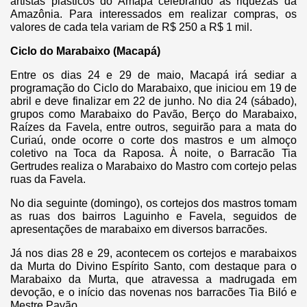
artistas plásticos do Amapá celebrando as riquezas da
Amazônia. Para interessados em realizar compras, os
valores de cada tela variam de R$ 250 a R$ 1 mil.
Ciclo do Marabaixo (Macapá)
Entre os dias 24 e 29 de maio, Macapá irá sediar a
programação do Ciclo do Marabaixo, que iniciou em 19 de
abril e deve finalizar em 22 de junho. No dia 24 (sábado),
grupos como Marabaixo do Pavão, Berço do Marabaixo,
Raízes da Favela, entre outros, seguirão para a mata do
Curiaú, onde ocorre o corte dos mastros e um almoço
coletivo na Toca da Raposa. À noite, o Barracão Tia
Gertrudes realiza o Marabaixo do Mastro com cortejo pelas
ruas da Favela.
No dia seguinte (domingo), os cortejos dos mastros tomam
as ruas dos bairros Laguinho e Favela, seguidos de
apresentações de marabaixo em diversos barracões.
Já nos dias 28 e 29, acontecem os cortejos e marabaixos
da Murta do Divino Espírito Santo, com destaque para o
Marabaixo da Murta, que atravessa a madrugada em
devoção, e o início das novenas nos barracões Tia Biló e
Mestre Pavão.