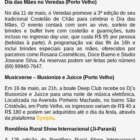
Dia das Mães no Veredas (Porto Velho)
No dia 11 de maio, o Veredas promove a 3ª edição do seu
tradicional Costelão de Chão para celebrar o Dia das
Mães. O evento contará com som ao vivo, sorteio de
brindes e buffet livre com costelão e guarnições, tudo
incluso no ingresso
day use
, que custa R$ 95 por pessoa
(bebidas à parte). A programação vai das 9h às 16h e
inclui brindes especiais para as mães, oferecidos por
parceiros como Rosana Cosméticos, Doce Bueno e Studio
Joseane Silva. As reservas podem ser feitas pelo número
(69) 99940-7647.
Musicverse – Illusionize e Juicce (Porto Velho)
Em 16 de maio, as 21h, a boate Deep Club recebe os Dj’s
Illusionize e Juicce para uma noite de música eletrônica.
Localizada na Avenida Pinheiro Machado, no bairro São
Cristóvão, em Porto Velho, os ingressos variam de R$ 40 a
R$ 180 e podem ser adquiridos até o dia da festa, através
da plataforma
Sympla
.
Rondônia Rural Show Internacional (Ji-Paraná)
A 12ª edição do Rondônia Rural Show Internacional