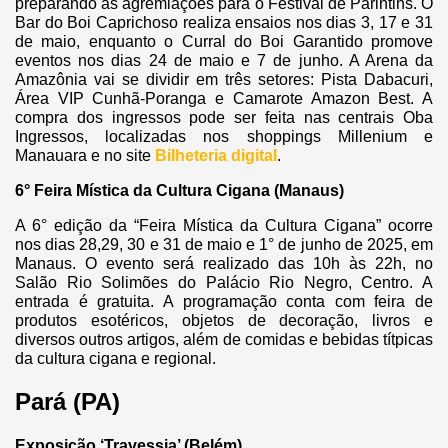
preparando as agremiações para o Festival de Parintins. O
Bar do Boi Caprichoso realiza ensaios nos dias 3, 17 e 31
de maio, enquanto o Curral do Boi Garantido promove
eventos nos dias 24 de maio e 7 de junho. A Arena da
Amazônia vai se dividir em três setores: Pista Dabacuri,
Área VIP Cunhã-Poranga e Camarote Amazon Best. A
compra dos ingressos pode ser feita nas centrais Oba
Ingressos, localizadas nos shoppings Millenium e
Manauara e no site
Bilheteria digital
.
6° Feira Mística da Cultura Cigana (Manaus)
A 6° edição da “Feira Mística da Cultura Cigana” ocorre
nos dias 28,29, 30 e 31 de maio e 1° de junho de 2025, em
Manaus. O evento será realizado das 10h às 22h, no
Salão Rio Solimões do Palácio Rio Negro, Centro. A
entrada é gratuita. A programação conta com feira de
produtos esotéricos, objetos de decoração, livros e
diversos outros artigos, além de comidas e bebidas títpicas
da cultura cigana e regional.
Pará (PA)
Exposição ‘Travessia’ (Belém)