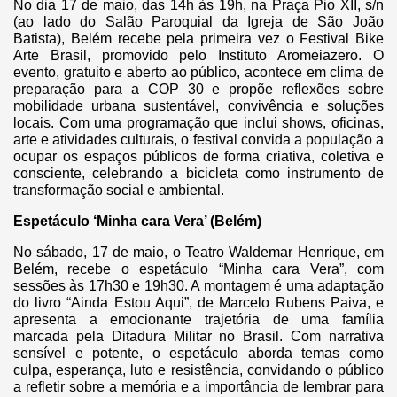
No dia 17 de maio, das 14h às 19h, na Praça Pio XII, s/n
(ao lado do Salão Paroquial da Igreja de São João
Batista), Belém recebe pela primeira vez o Festival Bike
Arte Brasil, promovido pelo Instituto Aromeiazero. O
evento, gratuito e aberto ao público, acontece em clima de
preparação para a COP 30 e propõe reflexões sobre
mobilidade urbana sustentável, convivência e soluções
locais. Com uma programação que inclui shows, oficinas,
arte e atividades culturais, o festival convida a população a
ocupar os espaços públicos de forma criativa, coletiva e
consciente, celebrando a bicicleta como instrumento de
transformação social e ambiental.
Espetáculo ‘Minha cara Vera’ (Belém)
No sábado, 17 de maio, o Teatro Waldemar Henrique, em
Belém, recebe o espetáculo “Minha cara Vera”, com
sessões às 17h30 e 19h30. A montagem é uma adaptação
do livro “Ainda Estou Aqui”, de Marcelo Rubens Paiva, e
apresenta a emocionante trajetória de uma família
marcada pela Ditadura Militar no Brasil. Com narrativa
sensível e potente, o espetáculo aborda temas como
culpa, esperança, luto e resistência, convidando o público
a refletir sobre a memória e a importância de lembrar para