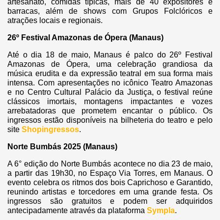
artesanato, comidas típicas, mais de 40 expositores e
barracas, além de shows com Grupos Folclóricos e
atrações locais e regionais.
26º Festival Amazonas de Ópera (Manaus)
Até o dia 18 de maio, Manaus é palco do 26º Festival
Amazonas de Ópera, uma celebração grandiosa da
música erudita e da expressão teatral em sua forma mais
intensa. Com apresentações no icônico Teatro Amazonas
e no Centro Cultural Palácio da Justiça, o festival reúne
clássicos imortais, montagens impactantes e vozes
arrebatadoras que prometem encantar o público. Os
ingressos estão disponíveis na bilheteria do teatro e pelo
site
Shopingressos
.
Norte Bumbás 2025 (Manaus)
A 6° edição do Norte Bumbás acontece no dia 23 de maio,
a partir das 19h30, no Espaço Via Torres, em Manaus. O
evento celebra os ritmos dos bois Caprichoso e Garantido,
reunindo artistas e torcedores em uma grande festa. Os
ingressos são gratuitos e podem ser adquiridos
antecipadamente através da plataforma
Sympla
.