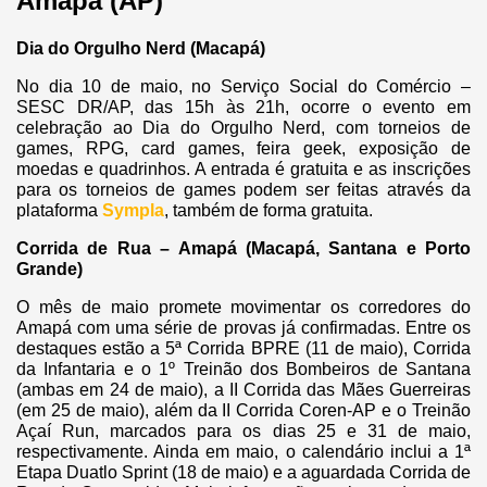
Amapá (AP)
Dia do Orgulho Nerd (Macapá)
No dia 10 de maio, no Serviço Social do Comércio –
SESC DR/AP, das 15h às 21h, ocorre o evento em
celebração ao Dia do Orgulho Nerd, com torneios de
games, RPG, card games, feira geek, exposição de
moedas e quadrinhos. A entrada é gratuita e as inscrições
para os torneios de games podem ser feitas através da
plataforma
Sympla
, também de forma gratuita.
Corrida de Rua – Amapá (Macapá, Santana e Porto
Grande)
O mês de maio promete movimentar os corredores do
Amapá com uma série de provas já confirmadas. Entre os
destaques estão a 5ª Corrida BPRE (11 de maio), Corrida
da Infantaria e o 1º Treinão dos Bombeiros de Santana
(ambas em 24 de maio), a II Corrida das Mães Guerreiras
(em 25 de maio), além da II Corrida Coren-AP e o Treinão
Açaí Run, marcados para os dias 25 e 31 de maio,
respectivamente. Ainda em maio, o calendário inclui a 1ª
Etapa Duatlo Sprint (18 de maio) e a aguardada Corrida de