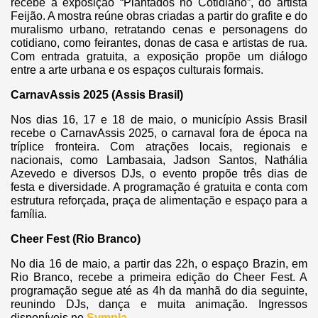
recebe a exposição “Plantados no Cotidiano”, do artista
Feijão. A mostra reúne obras criadas a partir do grafite e do
muralismo urbano, retratando cenas e personagens do
cotidiano, como feirantes, donas de casa e artistas de rua.
Com entrada gratuita, a exposição propõe um diálogo
entre a arte urbana e os espaços culturais formais.
CarnavAssis 2025 (Assis Brasil)
Nos dias 16, 17 e 18 de maio, o município Assis Brasil
recebe o CarnavAssis 2025, o carnaval fora de época na
tríplice fronteira. Com atrações locais, regionais e
nacionais, como Lambasaia, Jadson Santos, Nathália
Azevedo e diversos DJs, o evento propõe três dias de
festa e diversidade. A programação é gratuita e conta com
estrutura reforçada, praça de alimentação e espaço para a
família.
Cheer Fest (Rio Branco)
No dia 16 de maio, a partir das 22h, o espaço Brazin, em
Rio Branco, recebe a primeira edição do Cheer Fest. A
programação segue até as 4h da manhã do dia seguinte,
reunindo DJs, dança e muita animação. Ingressos
disponíveis no
Sympla
.