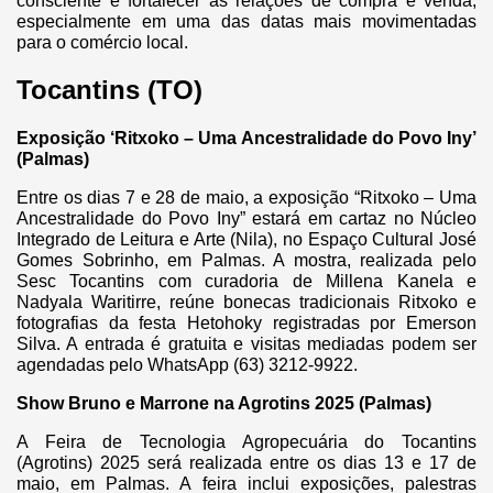
consciente e fortalecer as relações de compra e venda,
especialmente em uma das datas mais movimentadas
para o comércio local.
Tocantins (TO)
Exposição ‘Ritxoko – Uma Ancestralidade do Povo Iny’
(Palmas)
Entre os dias 7 e 28 de maio, a exposição “Ritxoko – Uma
Ancestralidade do Povo Iny” estará em cartaz no Núcleo
Integrado de Leitura e Arte (Nila), no Espaço Cultural José
Gomes Sobrinho, em Palmas. A mostra, realizada pelo
Sesc Tocantins com curadoria de Millena Kanela e
Nadyala Waritirre, reúne bonecas tradicionais Ritxoko e
fotografias da festa Hetohoky registradas por Emerson
Silva. A entrada é gratuita e visitas mediadas podem ser
agendadas pelo WhatsApp (63) 3212-9922.
Show Bruno e Marrone na Agrotins 2025 (Palmas)
A Feira de Tecnologia Agropecuária do Tocantins
(Agrotins) 2025 será realizada entre os dias 13 e 17 de
maio, em Palmas. A feira inclui exposições, palestras