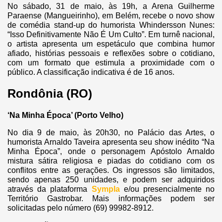
No sábado, 31 de maio, às 19h, a Arena Guilherme
Paraense (Mangueirinho), em Belém, recebe o novo show
de comédia stand-up do humorista Whindersson Nunes:
“Isso Definitivamente Não É Um Culto”. Em turnê nacional,
o artista apresenta um espetáculo que combina humor
afiado, histórias pessoais e reflexões sobre o cotidiano,
com um formato que estimula a proximidade com o
público. A classificação indicativa é de 16 anos.
Rondônia (RO)
‘Na Minha Época’ (Porto Velho)
No dia 9 de maio, às 20h30, no Palácio das Artes, o
humorista Arnaldo Taveira apresenta seu show inédito “Na
Minha Época”, onde o personagem Apóstolo Arnaldo
mistura sátira religiosa e piadas do cotidiano com os
conflitos entre as gerações. Os ingressos são limitados,
sendo apenas 250 unidades, e podem ser adquiridos
através da plataforma
Sympla
e/ou presencialmente no
Território Gastrobar. Mais informações podem ser
solicitadas pelo número (69) 99982-8912.