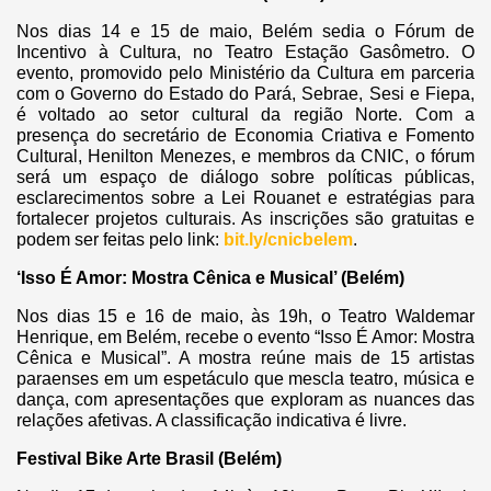
Nos dias 14 e 15 de maio, Belém sedia o Fórum de
Incentivo à Cultura, no Teatro Estação Gasômetro. O
evento, promovido pelo Ministério da Cultura em parceria
com o Governo do Estado do Pará, Sebrae, Sesi e Fiepa,
é voltado ao setor cultural da região Norte. Com a
presença do secretário de Economia Criativa e Fomento
Cultural, Henilton Menezes, e membros da CNIC, o fórum
será um espaço de diálogo sobre políticas públicas,
esclarecimentos sobre a Lei Rouanet e estratégias para
fortalecer projetos culturais. As inscrições são gratuitas e
podem ser feitas pelo link:
bit.ly/cnicbelem
.
‘Isso É Amor: Mostra Cênica e Musical’ (Belém)
Nos dias 15 e 16 de maio, às 19h, o Teatro Waldemar
Henrique, em Belém, recebe o evento “Isso É Amor: Mostra
Cênica e Musical”. A mostra reúne mais de 15 artistas
paraenses em um espetáculo que mescla teatro, música e
dança, com apresentações que exploram as nuances das
relações afetivas. A classificação indicativa é livre.
Festival Bike Arte Brasil (Belém)