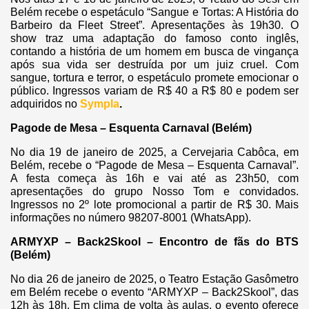
Belém recebe o espetáculo “Sangue e Tortas: A História do
Barbeiro da Fleet Street”. Apresentações às 19h30. O
show traz uma adaptação do famoso conto inglês,
contando a história de um homem em busca de vingança
após sua vida ser destruída por um juiz cruel. Com
sangue, tortura e terror, o espetáculo promete emocionar o
público. Ingressos variam de R$ 40 a R$ 80 e podem ser
adquiridos no
Sympla
.
Pagode de Mesa – Esquenta Carnaval (Belém)
No dia 19 de janeiro de 2025, a Cervejaria Cabôca, em
Belém, recebe o “Pagode de Mesa – Esquenta Carnaval”.
A festa começa às 16h e vai até as 23h50, com
apresentações do grupo Nosso Tom e convidados.
Ingressos no 2º lote promocional a partir de R$ 30. Mais
informações no número 98207-8001 (WhatsApp).
ARMYXP – Back2Skool – Encontro de fãs do BTS
(Belém)
No dia 26 de janeiro de 2025, o Teatro Estação Gasômetro
em Belém recebe o evento “ARMYXP – Back2Skool”, das
12h às 18h. Em clima de volta às aulas, o evento oferece