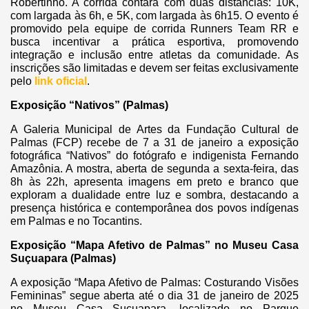
Robertinho. A corrida contará com duas distâncias: 10K,
com largada às 6h, e 5K, com largada às 6h15. O evento é
promovido pela equipe de corrida Runners Team RR e
busca incentivar a prática esportiva, promovendo
integração e inclusão entre atletas da comunidade. As
inscrições são limitadas e devem ser feitas exclusivamente
pelo
link oficial
.
Exposição “Nativos” (Palmas)
A Galeria Municipal de Artes da Fundação Cultural de
Palmas (FCP) recebe de 7 a 31 de janeiro a exposição
fotográfica “Nativos” do fotógrafo e indigenista Fernando
Amazônia. A mostra, aberta de segunda a sexta-feira, das
8h às 22h, apresenta imagens em preto e branco que
exploram a dualidade entre luz e sombra, destacando a
presença histórica e contemporânea dos povos indígenas
em Palmas e no Tocantins.
Exposição “Mapa Afetivo de Palmas” no Museu Casa
Suçuapara (Palmas)
A exposição “Mapa Afetivo de Palmas: Costurando Visões
Femininas” segue aberta até o dia 31 de janeiro de 2025
no Museu Casa Suçuapara, localizado no Parque