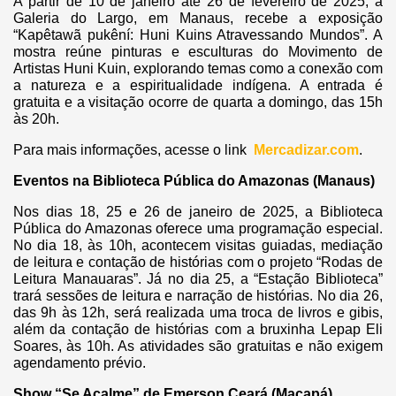
A partir de 10 de janeiro até 26 de fevereiro de 2025, a
Galeria do Largo, em Manaus, recebe a exposição
“Kapêtawã pukêní: Huni Kuins Atravessando Mundos”. A
mostra reúne pinturas e esculturas do Movimento de
Artistas Huni Kuin, explorando temas como a conexão com
a natureza e a espiritualidade indígena. A entrada é
gratuita e a visitação ocorre de quarta a domingo, das 15h
às 20h.
Para mais informações, acesse o link
Mercadizar.com
.
Eventos na Biblioteca Pública do Amazonas (Manaus)
Nos dias 18, 25 e 26 de janeiro de 2025, a Biblioteca
Pública do Amazonas oferece uma programação especial.
No dia 18, às 10h, acontecem visitas guiadas, mediação
de leitura e contação de histórias com o projeto “Rodas de
Leitura Manauaras”. Já no dia 25, a “Estação Biblioteca”
trará sessões de leitura e narração de histórias. No dia 26,
das 9h às 12h, será realizada uma troca de livros e gibis,
além da contação de histórias com a bruxinha Lepap Eli
Soares, às 10h. As atividades são gratuitas e não exigem
agendamento prévio.
Show “Se Acalme” de Emerson Ceará (Macapá)