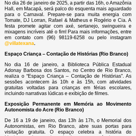
No dia 26 de janeiro de 2025, a partir das 16h, o Amazônia
Hall, em Macapá, será palco do esquenta mais aguardado
para o Carnaval. Prepare-se para muita energia com
Tomate, DJ Lorran, Rafael & Matheus e Rogério e Cia. A
festa promete agitar com axé, sertanejo, swingueira e
mixagens incríveis até o fim! Para mais informações, entre
em contato com (96) 98119-6258 ou pelo instagram
@villatexana
.
Espaço Criança – Contação de Histórias (Rio Branco)
No dia 16 de janeiro, a Biblioteca Pública Estadual
Adonay Barbosa dos Santos, no Centro de Rio Branco,
realiza o “Espaço Criança – Contação de Histórias”. As
sessões acontecem às 10h e às 15h, com atividades
gratuitas voltadas para crianças em férias escolares,
incluindo narrativas lúdicas e exibição de filmes.
Exposição Permanente em Memória ao Movimento
Autonomista do Acre (Rio Branco)
De 16 a 19 de janeiro, das 13h às 17h, o Memorial dos
Autonomistas, em Rio Branco, abre suas portas para
visitação gratuita. O espaço celebra a história do