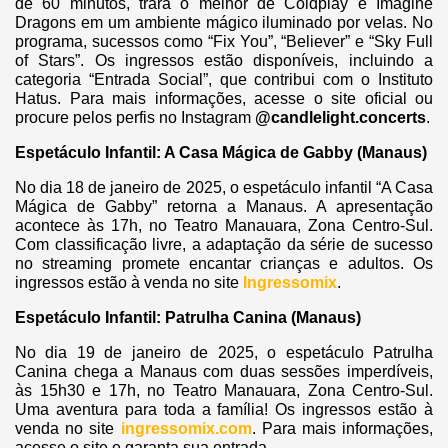
de 60 minutos, trará o melhor de Coldplay e Imagine
Dragons em um ambiente mágico iluminado por velas. No
programa, sucessos como “Fix You”, “Believer” e “Sky Full
of Stars”. Os ingressos estão disponíveis, incluindo a
categoria “Entrada Social”, que contribui com o Instituto
Hatus. Para mais informações, acesse o site oficial ou
procure pelos perfis no Instagram
@candlelight.concerts
.
Espetáculo Infantil: A Casa Mágica de Gabby (Manaus)
No dia 18 de janeiro de 2025, o espetáculo infantil “A Casa
Mágica de Gabby” retorna a Manaus. A apresentação
acontece às 17h, no Teatro Manauara, Zona Centro-Sul.
Com classificação livre, a adaptação da série de sucesso
no streaming promete encantar crianças e adultos. Os
ingressos estão à venda no site
Ingressomix
.
Espetáculo Infantil: Patrulha Canina (Manaus)
No dia 19 de janeiro de 2025, o espetáculo Patrulha
Canina chega a Manaus com duas sessões imperdíveis,
às 15h30 e 17h, no Teatro Manauara, Zona Centro-Sul.
Uma aventura para toda a família! Os ingressos estão à
venda no site
ingressomix.com
. Para mais informações,
acesse o site e garanta sua entrada.