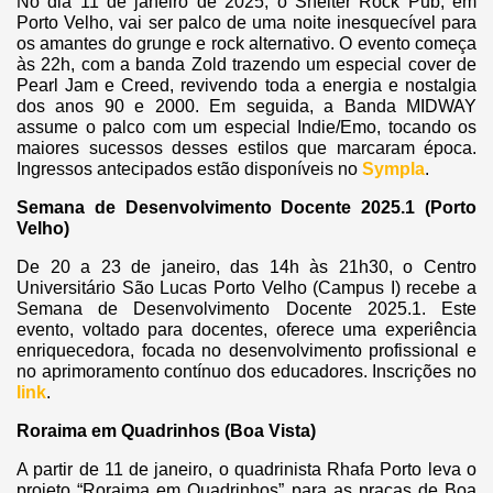
No dia 11 de janeiro de 2025, o Shelter Rock Pub, em
Porto Velho, vai ser palco de uma noite inesquecível para
os amantes do grunge e rock alternativo. O evento começa
às 22h, com a banda Zold trazendo um especial cover de
Pearl Jam e Creed, revivendo toda a energia e nostalgia
dos anos 90 e 2000. Em seguida, a Banda MIDWAY
assume o palco com um especial Indie/Emo, tocando os
maiores sucessos desses estilos que marcaram época.
Ingressos antecipados estão disponíveis no
Sympla
.
Semana de Desenvolvimento Docente 2025.1 (Porto
Velho)
De 20 a 23 de janeiro, das 14h às 21h30, o Centro
Universitário São Lucas Porto Velho (Campus I) recebe a
Semana de Desenvolvimento Docente 2025.1. Este
evento, voltado para docentes, oferece uma experiência
enriquecedora, focada no desenvolvimento profissional e
no aprimoramento contínuo dos educadores. Inscrições no
link
.
Roraima em Quadrinhos (Boa Vista)
A partir de 11 de janeiro, o quadrinista Rhafa Porto leva o
projeto “Roraima em Quadrinhos” para as praças de Boa