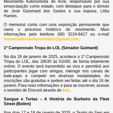
Movimento Autonomista do Acre, responsável por sua
emancipação como estado, com destaque para o túmulo
de José Guiomard dos Santos e sua esposa, Lídia
Hames.
O memorial conta com uma exposição permanente que
narra o processo histórico do movimento. Mais
informações pelo telefone (68) 3224-6417 ou e-mail
memorialdosautonomistas@gmail.com
.
1º Campeonato Tropa do LOL (Senador Guimard)
No dia 18 de janeiro de 2025, acontece o 1º Campeonato
Tropa do LOL, das 18h30 às 01h00, de forma totalmente
online. O evento será transmitido ao vivo e permitirá aos
participantes jogar com amigos, interagir nos canais de
bate-papo e competir em diversas modalidades. As
inscrições são gratuitas e podem ser feitas até o dia 16 de
janeiro. Para mais informações e para se inscrever, acesse
o servidor de Discord através do
link
.
Sangue e Tortas – A História do Barbeiro da Fleet
Street (Belém)
Nos dias 17 e 18 de janeiro de 2025, o Teatro do Sesi em