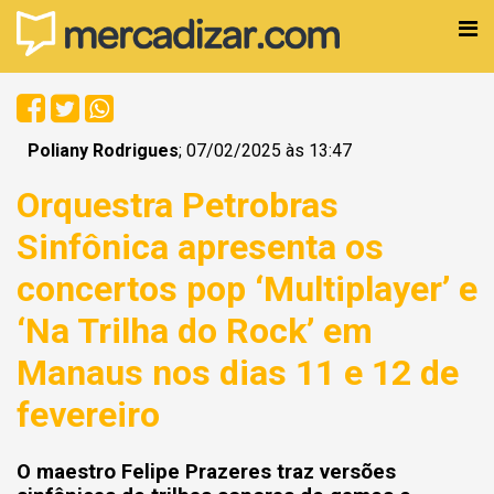
Poliany Rodrigues
; 07/02/2025 às 13:47
Orquestra Petrobras
Sinfônica apresenta os
concertos pop ‘Multiplayer’ e
‘Na Trilha do Rock’ em
Manaus nos dias 11 e 12 de
fevereiro
O maestro Felipe Prazeres traz versões