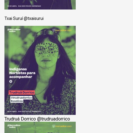
Txai Suruí @‌txaisurui
Trudruá Dorrico @‌trudruadorrico