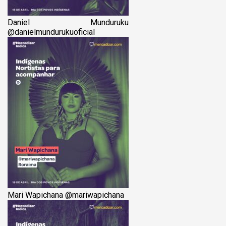
Daniel Munduruku
@‌danielmundurukuoficial
Mari Wapichana @‌mariwapichana