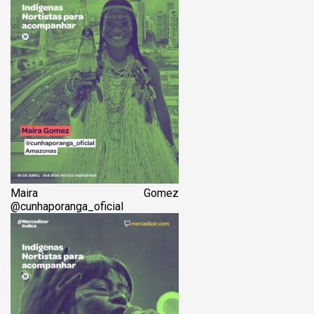
Maira Gomez
@‌cunhaporanga_oficial