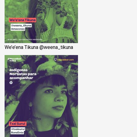
We’e’ena Tikuna @‌weena_tikuna