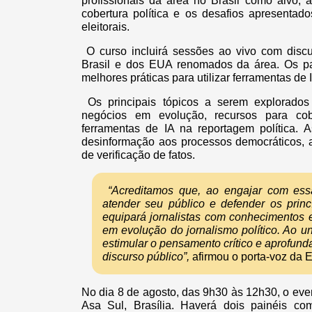
profissionais da área no Brasil como alvo, a
cobertura política e os desafios apresenta
eleitorais.
O curso incluirá sessões ao vivo com discus
Brasil e dos EUA renomados da área. Os par
melhores práticas para utilizar ferramentas de 
Os principais tópicos a serem explorados 
negócios em evolução, recursos para cobe
ferramentas de IA na reportagem política
desinformação aos processos democráticos, a
de verificação de fatos.
“Acreditamos que, ao engajar com essa
atender seu público e defender os prin
equipará jornalistas com conhecimentos 
em evolução do jornalismo político. Ao un
estimular o pensamento crítico e aprofun
discurso público”,
afirmou o porta-voz da
No dia 8 de agosto, das 9h30 às 12h30, o ev
Asa Sul, Brasília. Haverá dois painéis com