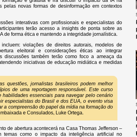
 formação é gratuita e irá discutir o impacto da IA na
dos pelas novas formas de desinformação em contextos
sões interativas com profissionais e especialistas do
ticipantes terão acesso a insights de ponta sobre as
IA de forma ética e mantendo a integridade jornalística.
incluem: violações de direitos autorais, modelos de
rtura eleitoral e considerações éticas ao integrar
. As discussões também terão como foco a ameaça da
tendendo iniciativas de educação midiática e medidas
s questões, jornalistas brasileiros podem melhor
cípios de uma reportagem responsável. Este curso
e habilidades essenciais para navegar pelo cenário
ir especialistas do Brasil e dos EUA, o evento visa
dar a compreensão do papel da mídia na formação do
 Embaixada e Consulados, Luke Ortega.
ento de abertura acontecerá na Casa Thomas Jefferson –
 temas como o impacto da inteligência artificial no