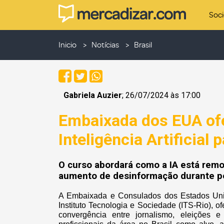
Soc
Inicio
Notícias
Brasil
Gabriela Auzier
; 26/07/2024 às 17:00
Embaixada dos EUA ofe
Inteligência Artificial 
O curso abordará como a IA está remo
aumento de desinformação durante pe
A Embaixada e Consulados dos Estados Unid
Instituto Tecnologia e Sociedade (ITS-Rio),
convergência entre jornalismo, eleições e i