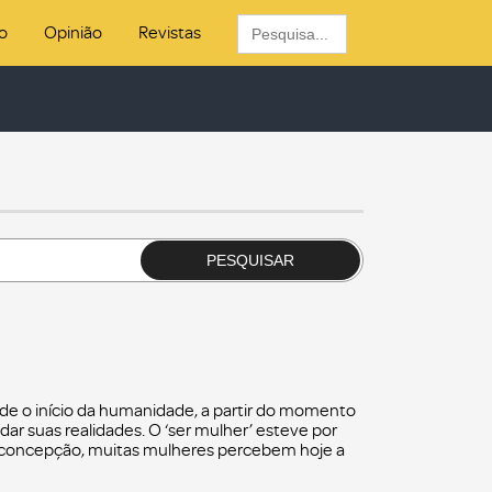
Search
o
Opinião
Revistas
for:
PESQUISAR
de o início da humanidade, a partir do momento
 suas realidades. O ‘ser mulher’ esteve por
a concepção, muitas mulheres percebem hoje a