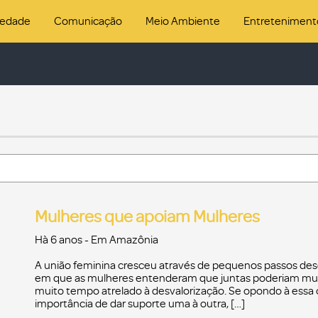
iedade
Comunicação
Meio Ambiente
Entreteniment
Mulheres que apoiam Mulheres
Hà 6 anos
- Em
Amazônia
A união feminina cresceu através de pequenos passos des
em que as mulheres entenderam que juntas poderiam mudar
muito tempo atrelado à desvalorização. Se opondo à ess
importância de dar suporte uma à outra, […]