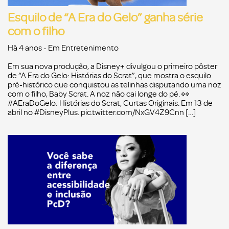
Esquilo de “A Era do Gelo” ganha série
com o filho
Hà 4 anos
- Em
Entretenimento
Em sua nova produção, a Disney+ divulgou o primeiro pôster
de “A Era do Gelo: Histórias do Scrat”, que mostra o esquilo
pré-histórico que conquistou as telinhas disputando uma noz
com o filho, Baby Scrat. A noz não cai longe do pé. 👀
#AEraDoGelo: Histórias do Scrat, Curtas Originais. Em 13 de
abril no #DisneyPlus. pic.twitter.com/NxGV4Z9Cnn […]