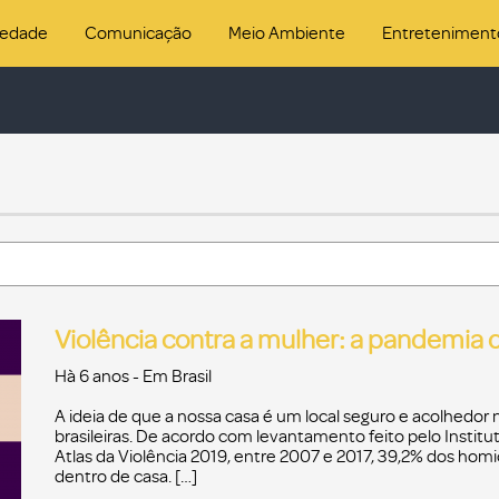
iedade
Comunicação
Meio Ambiente
Entreteniment
Violência contra a mulher: a pandemia 
Hà 6 anos
- Em
Brasil
A ideia de que a nossa casa é um local seguro e acolhedor
brasileiras. De acordo com levantamento feito pelo Instit
Atlas da Violência 2019, entre 2007 e 2017, 39,2% dos hom
dentro de casa. […]