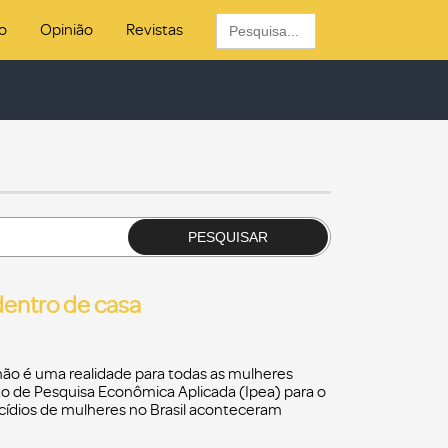
Search
o
Opinião
Revistas
for:
PESQUISAR
dentro de casa
 não é uma realidade para todas as mulheres
uto de Pesquisa Econômica Aplicada (Ipea) para o
icídios de mulheres no Brasil aconteceram