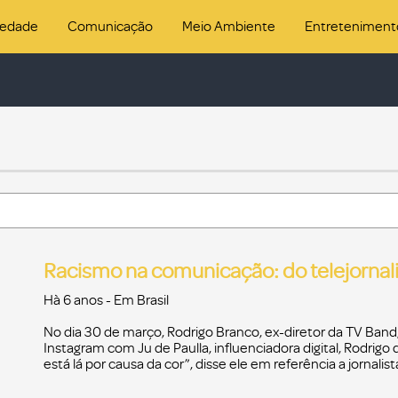
iedade
Comunicação
Meio Ambiente
Entreteniment
Racismo na comunicação: do telejorna
Hà 6 anos
- Em
Brasil
No dia 30 de março, Rodrigo Branco, ex-diretor da TV Band
Instagram com Ju de Paulla, influenciadora digital, Rodrigo di
está lá por causa da cor”, disse ele em referência a jornali