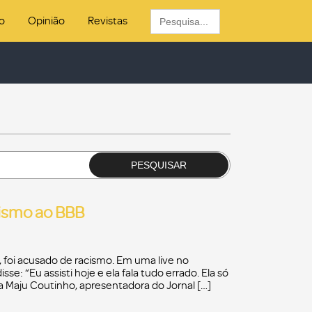
Search
o
Opinião
Revistas
for:
PESQUISAR
lismo ao BBB
, foi acusado de racismo. Em uma live no
sse: “Eu assisti hoje e ela fala tudo errado. Ela só
sta Maju Coutinho, apresentadora do Jornal […]